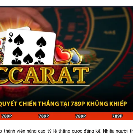
úp thành viên nâng cao tỷ lệ thắng cược đáng kể. Nhiều người 