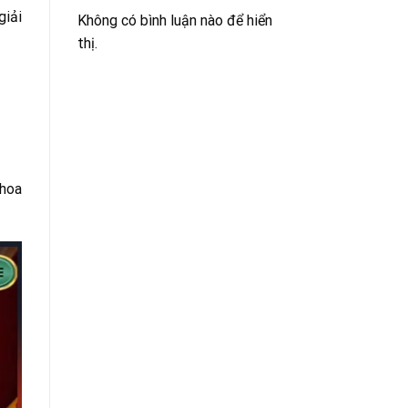
giải
Không có bình luận nào để hiển
thị.
khoa