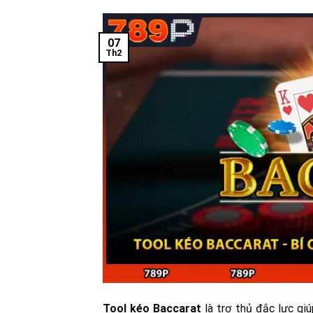
07
Th2
Tool kéo Baccarat
là trợ thủ đắc lực gi