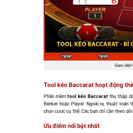
Giao diện
Tool kéo Baccarat hoạt động th
Phần mềm
tool kéo Baccarat
thu thập dữ
Banker hoặc Player. Ngoài ra, thuật toán 
chọn cược cụ thể. Các bạn chỉ cần theo dõ
Ưu điểm nổi bật nhất