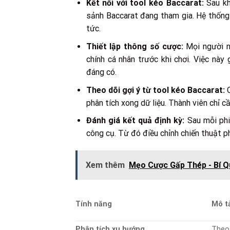
Kết nối với tool kéo Baccarat:
Sau kh
sảnh Baccarat đang tham gia. Hệ thống 
tức.
Thiết lập thông số cược:
Mọi người nê
chính cá nhân trước khi chơi. Việc này
đáng có.
Theo dõi gợi ý từ tool kéo Baccarat:
C
phân tích xong dữ liệu. Thành viên chỉ 
Đánh giá kết quả định kỳ:
Sau mỗi phiê
công cụ. Từ đó điều chỉnh chiến thuật p
Xem thêm
Mẹo Cược Gấp Thép - Bí Q
Tính năng
Mô t
Phân tích xu hướng
Theo 