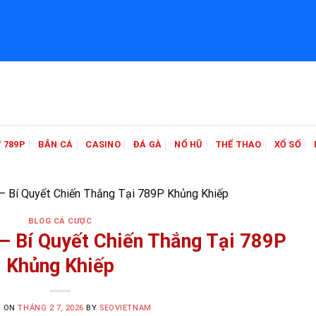
 789P
BẮN CÁ
CASINO
ĐÁ GÀ
NỔ HŨ
THỂ THAO
XỔ SỐ
– Bí Quyết Chiến Thắng Tại 789P Khủng Khiếp
BLOG CÁ CƯỢC
 – Bí Quyết Chiến Thắng Tại 789P
Khủng Khiếp
D ON
THÁNG 2 7, 2026
BY
SEOVIETNAM