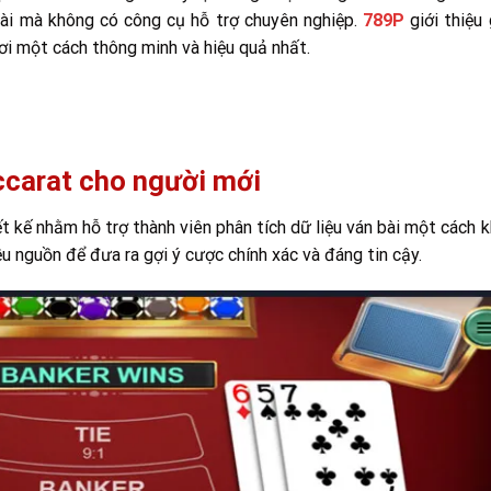
bài mà không có công cụ hỗ trợ chuyên nghiệp.
789P
giới thiệu 
ơi một cách thông minh và hiệu quả nhất.
ccarat cho người mới
 kế nhằm hỗ trợ thành viên phân tích dữ liệu ván bài một cách 
u nguồn để đưa ra gợi ý cược chính xác và đáng tin cậy.