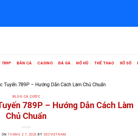
 789P
BẮN CÁ
CASINO
ĐÁ GÀ
NỔ HŨ
THỂ THAO
XỔ SỐ
c Tuyến 789P – Hướng Dẫn Cách Làm Chủ Chuẩn
BLOG CÁ CƯỢC
 Tuyến 789P – Hướng Dẫn Cách Làm
Chủ Chuẩn
D ON
THÁNG 2 7, 2026
BY
SEOVIETNAM