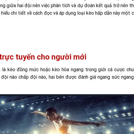
ng giữa hai đội nên việc phân tích và dự đoán kết quả trở nên th
m hiểu chi tiết về cách đọc và áp dụng loại kèo hấp dẫn này một 
 trực tuyến cho người mới
 là kèo đồng mức hoặc kèo hòa ngang trong giới cá cược ch
ó đội nào chấp đội nào, hai bên được đánh giá ngang sức ngang