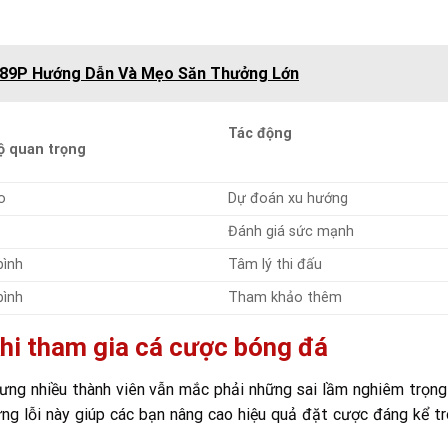
789P Hướng Dẫn Và Mẹo Săn Thưởng Lớn
Tác động
ộ quan trọng
o
Dự đoán xu hướng
Đánh giá sức mạnh
bình
Tâm lý thi đấu
bình
Tham khảo thêm
khi tham gia cá cược bóng đá
ưng nhiều thành viên vẫn mắc phải những sai lầm nghiêm trọng
ững lỗi này giúp các bạn nâng cao hiệu quả đặt cược đáng kể t