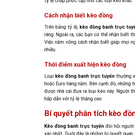
tỷ lệ chấp phức tạp như các loại kèo khác.
Cách nhận biết kèo đồng
Trên bảng tỷ lệ,
kèo đồng banh trực tuy
ràng. Ngoài ra, các bạn có thể nhận biết t
Việc nắm vững cách nhận biết giúp mọi ng
nhiều.
Thời điểm xuất hiện kèo đồng
Loại
kèo đồng banh trực tuyến
thường x
hoặc Euro hàng năm. Bên cạnh đó, những t
được nhà cái đưa ra loại kèo này. Người t
hấp dẫn với tỷ lệ thắng cao.
Bí quyết phân tích kèo đồ
Kèo đồng banh trực tuyến
đòi hỏi người 
xác nhất. Dưới đây là những bí quyết quan 