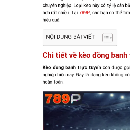
chuyên nghiệp. Loại kèo này có tỷ lệ cân bằ
hơn rất nhiều. Tại
789P
, các bạn có thể tì
hiệu quả.
NỘI DUNG BÀI VIẾT
Chi tiết về kèo đồng banh
Kèo đồng banh trực tuyến
còn được gọi
nghiệp hiện nay. Đây là dạng kèo không c
hoàn toàn.