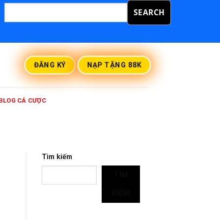
SEARCH
ĐĂNG KÝ
NẠP TẶNG 88K
BLOG CÁ CƯỢC
Tìm kiếm
TÌM
KIẾM